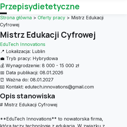
Przepisydietetyczne
Strona główna
>
Oferty pracy
>
Mistrz Edukacji
Cyfrowej
Mistrz Edukacji Cyfrowej
EduTech Innovations
📍
Lokalizacja:
Lublin
💼
Tryb pracy:
Hybrydowa
💰
Wynagrodzenie:
8 000 - 15 000 zł
📅
Data publikacji:
08.01.2026
⏰
Ważna do:
08.01.2027
📧
Kontakt:
edutech.innovations@gmail.com
Opis stanowiska
# Mistrz Edukacji Cyfrowej
**EduTech Innovations** to nowatorska firma,
która łączy technologie z edukacją. W związku z