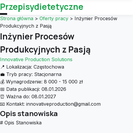
Przepisydietetyczne
Strona główna
>
Oferty pracy
>
Inżynier Procesów
Produkcyjnych z Pasją
Inżynier Procesów
Produkcyjnych z Pasją
Innovative Production Solutions
📍
Lokalizacja:
Częstochowa
💼
Tryb pracy:
Stacjonarna
💰
Wynagrodzenie:
8 000 - 15 000 zł
📅
Data publikacji:
08.01.2026
⏰
Ważna do:
08.01.2027
📧
Kontakt:
innovativeproduction@gmail.com
Opis stanowiska
# Opis Stanowiska